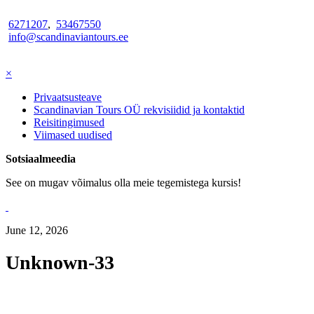
6271207
,
53467550
info@scandinaviantours.ee
×
Privaatsusteave
Scandinavian Tours OÜ rekvisiidid ja kontaktid
Reisitingimused
Viimased uudised
Sotsiaalmeedia
See on mugav võimalus olla meie tegemistega kursis!
June 12, 2026
Unknown-33