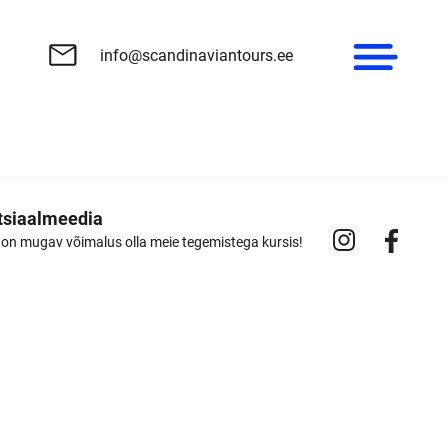
×
info@scandinaviantours.ee
tsiaalmeedia
 on mugav võimalus olla meie tegemistega kursis!