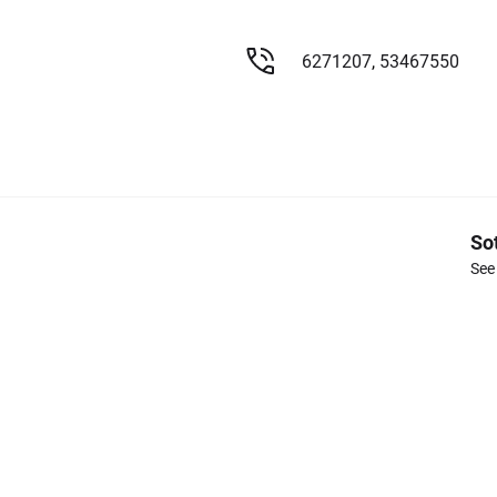
6271207
,
53467550
So
See