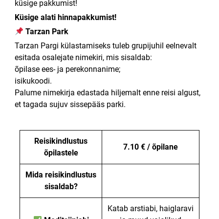
küsige pakkumist!
Küsige alati hinnapakkumist!
Tarzan Park
Tarzan Pargi külastamiseks tuleb grupijuhil eelnevalt
esitada osalejate nimekiri, mis sisaldab:
õpilase ees- ja perekonnanime;
isikukoodi.
Palume nimekirja edastada hiljemalt enne reisi algust,
et tagada sujuv sissepääs parki.
Reisikindlustus
7.10 € / õpilane
õpilastele
Mida reisikindlustus
sisaldab?
Katab arstiabi, haiglaravi