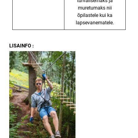
turvalisemaks ja
muretumaks nii
õpilastele kui ka
lapsevanematele.
LISAINFO :