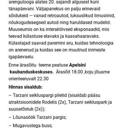
arengulooga alates 20. sajandi algusest kuni
tänapäevani. Väljapanekus on palju erinevaid
sõidukeid — vanad retroautod, luksuslikud limusiinid,
nõukogudeaegsed autod ning haruldased mudelid.
Muuseumis on ka interaktiivsed eksponaadid, mis
teevad külastuse elavaks ja kaasahaaravaks.
Külastajad saavad paremini aru, kuidas tehnoloogia
on arenenud ja kuidas see on muutnud inimeste
igapäevaelu.
Enne ärasõitu teeme peatuse
Apelsini
kaubanduskeskuses.
Ärasõit 18.00 ,koju jõuame
orienteeruvalt 22.30
Hinnas sisaldub:
– Tarzani seikluspargi piletid (sisaldab pääsu
atraktsioonidele Rodelis (2x), Tarzani seikluspark ja
suusatõstuk (2x));
– Lõunasöök Tarzani pargis;
– Mugavustega buss;