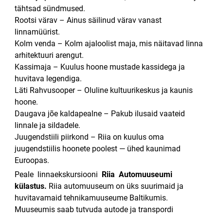
tähtsad sündmused.
Rootsi värav –
Ainus säilinud värav vanast
linnamüürist.
Kolm venda –
Kolm ajaloolist maja, mis näitavad linna
arhitektuuri arengut.
Kassimaja –
Kuulus hoone mustade kassidega ja
huvitava legendiga.
Läti Rahvusooper –
Oluline kultuurikeskus ja kaunis
hoone.
Daugava jõe kaldapealne –
Pakub ilusaid vaateid
linnale ja sildadele.
Juugendstiili piirkond – Riia on kuulus oma
juugendstiilis hoonete poolest — ühed kaunimad
Euroopas.
Peale linnaekskursiooni
Riia Automuuseumi
külastus.
Riia automuuseum on üks suurimaid ja
huvitavamaid tehnikamuuseume Baltikumis.
Muuseumis saab tutvuda autode ja transpordi