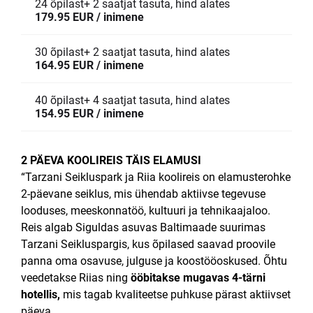
24 õpilast+ 2 saatjat tasuta, hind alates
179.95 EUR / inimene
30 õpilast+ 2 saatjat tasuta, hind alates
164.95 EUR / inimene
40 õpilast+ 4 saatjat tasuta, hind alates
154.95 EUR / inimene
2 PÄEVA KOOLIREIS TÄIS ELAMUSI
“Tarzani Seikluspark ja Riia koolireis on elamusterohke
2-päevane seiklus, mis ühendab aktiivse tegevuse
looduses, meeskonnatöö, kultuuri ja tehnikaajaloo.
Reis algab Siguldas asuvas Baltimaade suurimas
Tarzani Seikluspargis, kus õpilased saavad proovile
panna oma osavuse, julguse ja koostööoskused. Õhtu
veedetakse Riias ning
ööbitakse mugavas 4-tärni
hotellis,
mis tagab kvaliteetse puhkuse pärast aktiivset
päeva.