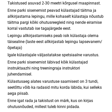
Takistused asuvad 2-30 meetri kõrgusel maapinnast.
Enne parki sisenemist peavad külastajad täitma ja
allkirjastama lepingu, mille kohaselt külastaja nõustub
täitma pargi kõiki ohutusreegleid ning nende eiramise
korral vastutab ise tagajärgede eest.
Lepingu allkirjastamiseks peab isik külastaja olema
täisealine (laste eest allkirjastab lepingu lapsevanem/
õpetaja)
Igale külastajale väljastatakse spetsiaalne varustus.
Enne parki sisenemist läbivad kõik külastajad
instruktaazhi ning treeningraja instruktori
juhendamisel.
Külastusaeg alates varustuse saamisest on 3 tundi,
seetõttu võib ka radasid mitu korda läbida, kui selleks
aega piisab.
Enne igat rada ja takistust on märk, kus on kirjas
ohutusnõuded, millest tuleb kinni pidada.