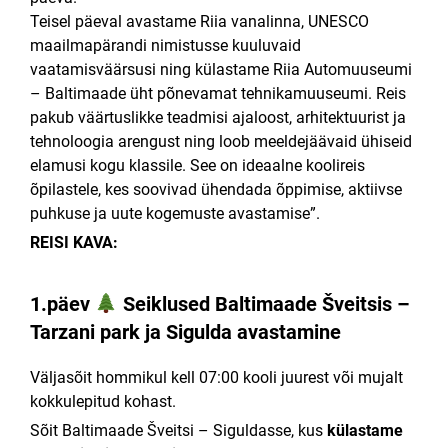
Teisel päeval avastame Riia vanalinna, UNESCO
maailmapärandi nimistusse kuuluvaid
vaatamisväärsusi ning külastame Riia Automuuseumi
– Baltimaade üht põnevamat tehnikamuuseumi. Reis
pakub väärtuslikke teadmisi ajaloost, arhitektuurist ja
tehnoloogia arengust ning loob meeldejäävaid ühiseid
elamusi kogu klassile. See on ideaalne koolireis
õpilastele, kes soovivad ühendada õppimise, aktiivse
puhkuse ja uute kogemuste avastamise”.
REISI KAVA:
1.päev
Seiklused Baltimaade Šveitsis –
Tarzani park ja Sigulda avastamine
Väljasõit hommikul kell 07:00 kooli juurest või mujalt
kokkulepitud kohast.
Sõit Baltimaade Šveitsi – Siguldasse, kus
külastame