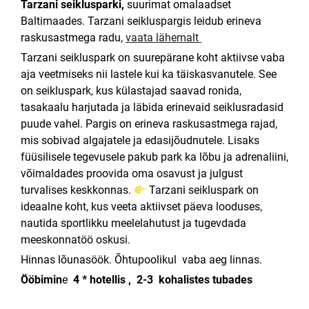
Tarzani seiklusparki,
suurimat omalaadset
Baltimaades. Tarzani seikluspargis leidub erineva
raskusastmega radu,
vaata lähemalt
Tarzani seikluspark on suurepärane koht aktiivse vaba
aja veetmiseks nii lastele kui ka täiskasvanutele. See
on seikluspark, kus külastajad saavad ronida,
tasakaalu harjutada ja läbida erinevaid seiklusradasid
puude vahel. Pargis on erineva raskusastmega rajad,
mis sobivad algajatele ja edasijõudnutele. Lisaks
füüsilisele tegevusele pakub park ka lõbu ja adrenaliini,
võimaldades proovida oma osavust ja julgust
turvalises keskkonnas.
Tarzani seikluspark on
ideaalne koht, kus veeta aktiivset päeva looduses,
nautida sportlikku meelelahutust ja tugevdada
meeskonnatöö oskusi.
Hinnas lõunasöök. Õhtupoolikul vaba aeg linnas.
Ööbimin
e
4 * hotellis , 2-3 kohalistes tubades