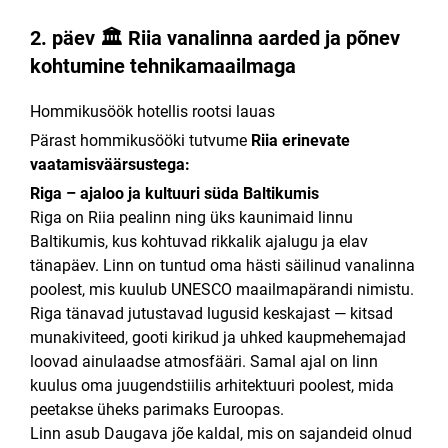
2. päev 🏛 Riia vanalinna aarded ja põnev
kohtumine tehnikamaailmaga
Hommikusöök hotellis rootsi lauas
Pärast hommikusööki tutvume
Riia erinevate
vaatamisväärsustega:
Riga – ajaloo ja kultuuri süda Baltikumis
Riga on
Riia
pealinn ning üks kaunimaid linnu
Baltikumis, kus kohtuvad rikkalik ajalugu ja elav
tänapäev. Linn on tuntud oma hästi säilinud vanalinna
poolest, mis kuulub
UNESCO maailmapärandi nimistu
.
Riga tänavad jutustavad lugusid keskajast — kitsad
munakiviteed, gooti kirikud ja uhked kaupmehemajad
loovad ainulaadse atmosfääri. Samal ajal on linn
kuulus oma juugendstiilis arhitektuuri poolest, mida
peetakse üheks parimaks Euroopas.
Linn asub Daugava jõe kaldal, mis on sajandeid olnud