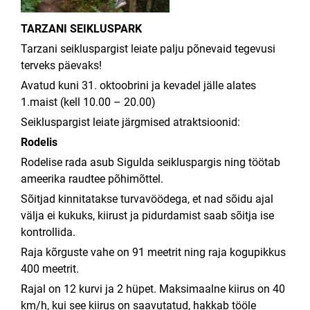
TARZANI SEIKLUSPARK
Tarzani seikluspargist leiate palju põnevaid tegevusi
terveks päevaks!
Avatud kuni 31. oktoobrini ja kevadel jälle alates
1.maist (kell 10.00 – 20.00)
Seikluspargist leiate järgmised atraktsioonid:
Rodelis
Rodelise rada asub Sigulda seikluspargis ning töötab
ameerika raudtee põhimõttel.
Sõitjad kinnitatakse turvavöödega, et nad sõidu ajal
välja ei kukuks, kiirust ja pidurdamist saab sõitja ise
kontrollida.
Raja kõrguste vahe on 91 meetrit ning raja kogupikkus
400 meetrit.
Rajal on 12 kurvi ja 2 hüpet. Maksimaalne kiirus on 40
km/h, kui see kiirus on saavutatud, hakkab tööle