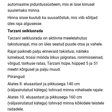
automaatne pidurdussüsteem, mis ei lase kiirusel
suuremaks minna.
Hinna sisse kuulub ka suusatõstuk, mis viib sõitjad
üles raja algusesse.
Tarzani seiklusrada
Tarzani seiklusrada on aktiivne meelelahutus
takistusrajal, mis on üles seatud puude otsa ja vahele.
Rajal paikneb palju erinevaid takistusi, näiteks
lumelaud, trossi mööda liikuv jalgratas, ronimisseinad,
võrgud, tsirkuse ratas, Tarzani hüpe, hüpped 5 ja 51
meetri kõrgusel ja palju muud.
Piirangud:
Alates 8. eluaastast ja pikkusega 140 cm
(väljasirutatud kätega) tohivad minna rohelisele rajale.
Alates 10. eluaastast ja pikkusega 160 cm
(väljasirutatud kätega) tohivad minna kõikidele teistele
radadele.