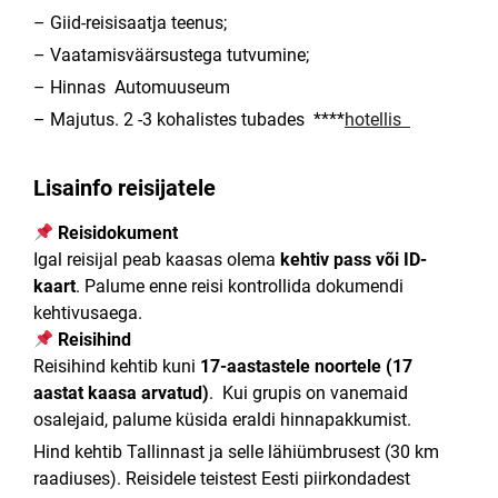
– Giid-reisisaatja teenus;
– Vaatamisväärsustega tutvumine;
– Hinnas Automuuseum
– Majutus. 2 -3 kohalistes tubades ****
hotellis
Lisainfo reisijatele
Reisidokument
Igal reisijal peab kaasas olema
kehtiv pass või ID-
kaart
. Palume enne reisi kontrollida dokumendi
kehtivusaega.
Reisihind
Reisihind kehtib kuni
17-aastastele noortele (17
aastat kaasa arvatud)
. Kui grupis on vanemaid
osalejaid, palume küsida eraldi hinnapakkumist.
Hind kehtib Tallinnast ja selle lähiümbrusest (30 km
raadiuses). Reisidele teistest Eesti piirkondadest