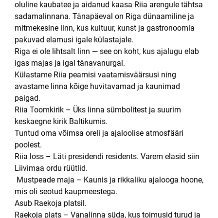
oluline kaubatee ja aidanud kaasa Riia arengule tähtsa
sadamalinnana. Tänapäeval on Riga dünaamiline ja
mitmekesine linn, kus kultuur, kunst ja gastronoomia
pakuvad elamusi igale külastajale.
Riga ei ole lihtsalt linn — see on koht, kus ajalugu elab
igas majas ja igal tänavanurgal.
Külastame Riia peamisi vaatamisväärsusi ning
avastame linna kõige huvitavamad ja kaunimad
paigad.
Riia Toomkirik –
Üks linna sümbolitest ja suurim
keskaegne kirik Baltikumis.
Tuntud oma võimsa oreli ja ajaloolise atmosfääri
poolest.
Riia loss –
Läti presidendi residents. Varem elasid siin
Liivimaa ordu rüütlid.
Mustpeade maja –
Kaunis ja rikkaliku ajalooga hoone,
mis oli seotud kaupmeestega.
Asub Raekoja platsil.
Raekoja plats –
Vanalinna süda, kus toimusid turud ja