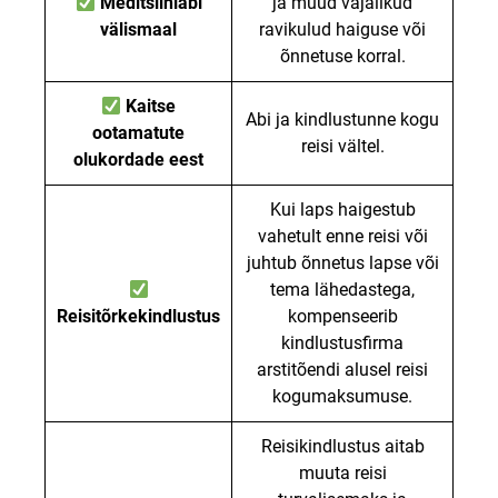
Meditsiiniabi
ja muud vajalikud
välismaal
ravikulud haiguse või
õnnetuse korral.
Kaitse
Abi ja kindlustunne kogu
ootamatute
reisi vältel.
olukordade eest
Kui laps haigestub
vahetult enne reisi või
juhtub õnnetus lapse või
tema lähedastega,
Reisitõrkekindlustus
kompenseerib
kindlustusfirma
arstitõendi alusel reisi
kogumaksumuse.
Reisikindlustus aitab
muuta reisi